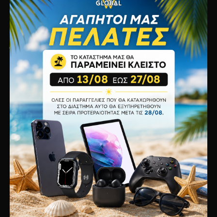
Τρόποι Πληρωμής
Πολιτική Απορρήτου
Πολιτική Cookies
Όροι Χρήσης
Εξυπηρέτηση
Επικοινωνία
Επιστροφές
Χάρτης Ιστότοπου
Κατασκευαστές
Προσφορές
Λογαριασμός
O Λογαριασμός μου
Ιστορικό Παραγγελιών