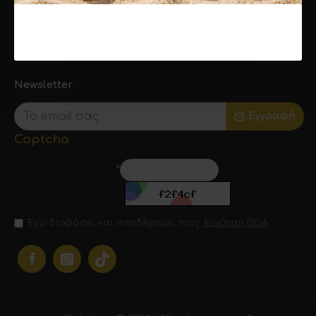
Συνεργάτες
Ενημερωτικά Δελτία
Δωροεπιταγές
Newsletter
Εγγραφή
Captcha
Εισάγετε τον κωδικό
στο παρακάτω
πεδίο
Έχω διαβάσει και αποδέχομαι τους
Εγγύηση DOA