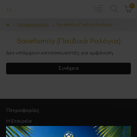
0
Κατασκευαστής
Savefamily (Παιδικά Ρολόγια)
Savefamily (Παιδικά Ρολόγια)
Δεν υπάρχουν κατασκευαστές για εμφάνιση.
Συνέχεια
Πληροφορίες
Η Εταιρεία
Τρόποι Αποστολής