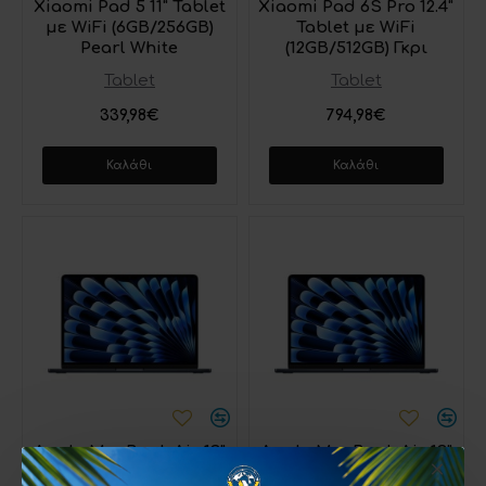
Xiaomi Pad 5 11" Tablet
Xiaomi Pad 6S Pro 12.4"
με WiFi (6GB/256GB)
Tablet με WiFi
Pearl White
(12GB/512GB) Γκρι
Tablet
Tablet
339,98€
794,98€
Καλάθι
Καλάθι
Apple MacBook Air 13"
Apple MacBook Air 13"
(2024) 13.6" Retina Display
(2024) 13.6" Retina Display