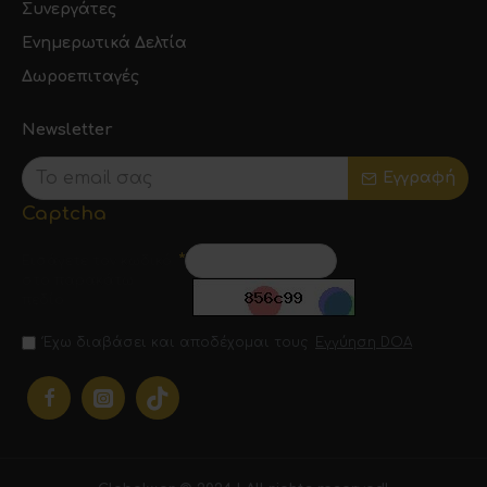
Συνεργάτες
Ενημερωτικά Δελτία
Δωροεπιταγές
Newsletter
Εγγραφή
Captcha
Εισάγετε τον κωδικό
στο παρακάτω
πεδίο
Έχω διαβάσει και αποδέχομαι τους
Εγγύηση DOA