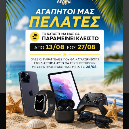
(M3-8-core/8GB/512GB
(M3-8-core/8GB/256GB
SSD) Midnight (US
SSD) Midnight (GR
Keyboard)
Keyboard)
Tablet
Tablet
1.214,40€
983,56€
Καλάθι
Καλάθι
Έχετε φτάσει στο τέλος της λίστας.
Πληροφορίες
Η Εταιρεία
Τρόποι Αποστολής