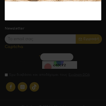
Συνεργάτες
Ενημερωτικά Δελτία
Δωροεπιταγές
Newsletter
Εγγραφή
Captcha
Εισάγετε τον κωδικό
στο παρακάτω
πεδίο
Έχω διαβάσει και αποδέχομαι τους
Εγγύηση DOA