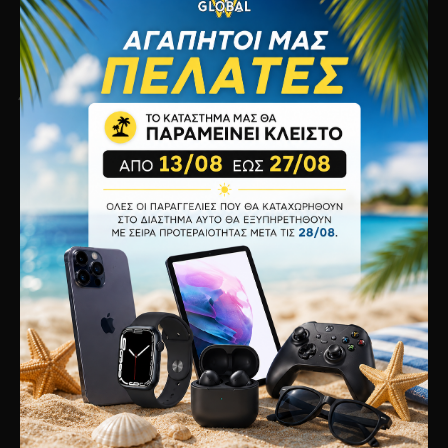
Τρόποι Πληρωμής
Πολιτική Απορρήτου
Πολιτική Cookies
Όροι Χρήσης
Εξυπηρέτηση
Επικοινωνία
Επιστροφές
Χάρτης Ιστότοπου
Κατασκευαστές
Προσφορές
Λογαριασμός
O Λογαριασμός μου
Ιστορικό Παραγγελιών