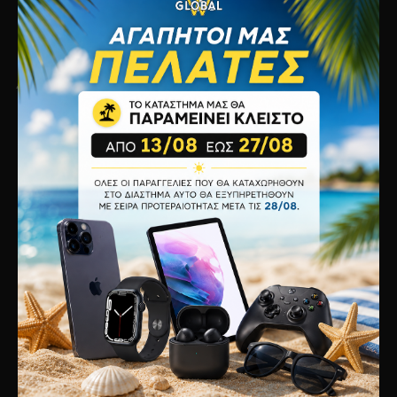
Τρόποι Πληρωμής
Πολιτική Απορρήτου
Πολιτική Cookies
Όροι Χρήσης
Εξυπηρέτηση
Επικοινωνία
Επιστροφές
Χάρτης Ιστότοπου
Κατασκευαστές
Προσφορές
Λογαριασμός
O Λογαριασμός μου
Ιστορικό Παραγγελιών