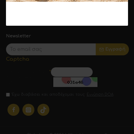
Συνεργάτες
Ενημερωτικά Δελτία
Δωροεπιταγές
Newsletter
Εγγραφή
Captcha
Εισάγετε τον κωδικό
στο παρακάτω
πεδίο
Έχω διαβάσει και αποδέχομαι τους
Εγγύηση DOA